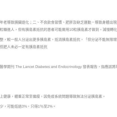
致胰臟退化；二、不良飲食習慣、肥胖及缺乏運動，導致身體出現胰島素抵抗（
粒糖進人，但有胰島素抵抗的患者可能需用10粒胰島素才做到，減慢轉
整，較一般人分泌出更多胰島素，抵消胰島素抵抗，「但分泌不能無限增
但肥人未必一定有胰島素抵抗
he Lancet Diabetes and Endocrinology 發表報告
上健康，體重正常至偏瘦，因免疫系統問題導致無法分泌胰島素。
，可能低過3%，只得1％至2%。