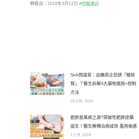
轉載自：2018年3月12日 #
明報專訊
Sick問識答｜血糖高企恐誘「糖尿
腎」？醫生拆解3大藥物風險+控制
方法
20 3 月, 2024
肥胖是萬病之源?突破性肥胖症藥
誕生！醫生解構治病成效 濫用後遺
7 2 月, 2024