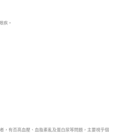
眼疾。
患者，有否高血壓、血脂紊亂及蛋白尿等問題，主要視乎個