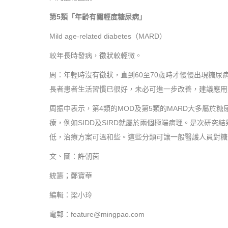
第5類「年齡有關輕度糖尿病」
Mild age-related diabetes（MARD）
較年長時發病，徵狀較輕微。
周：年輕時沒有徵狀，直到60至70歲時才慢慢出現糖尿
長者患者生活習慣已很好，未必可進一步改善，建議應用
周振中表示，第4類的MOD及第5類的MARD大多屬
療，例如SIDD及SIRD就屬於兩個極端病理。是次研究
低，治療方案可溫和些。這些分類可讓一般醫護人員對糖
文、圖：許朝茵
統籌；鄭寶華
編輯：梁小玲
電郵：feature@mingpao.com