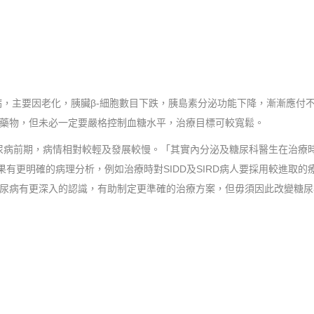
病，主要因老化，胰臟β-細胞數目下跌，胰島素分泌功能下降，漸漸應付
藥物，但未必一定要嚴格控制血糖水平，治療目標可較寬鬆。
於糖尿病前期，病情相對較輕及發展較慢。「其實內分泌及糖尿科醫生在治
結果有更明確的病理分析，例如治療時對SIDD及SIRD病人要採用較進取
尿病有更深入的認識，有助制定更準確的治療方案，但毋須因此改變糖尿