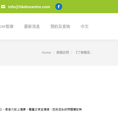
info@hkdmcentre.com
KDM智庫
最新消息
預約及查詢
中文
Facebook
page
opens
KDM智庫
最新消息
預約及查詢
中文
in
new
window
Home
媒體訪問
【了解糖尿...
You are here: