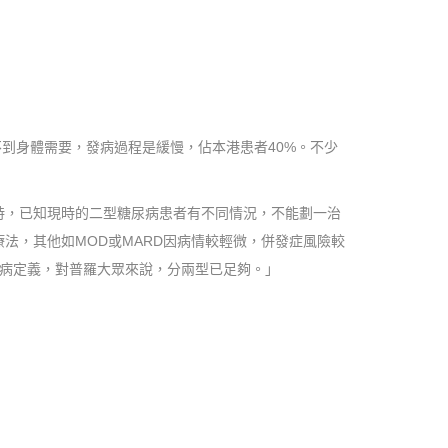
不到身體需要，發病過程是緩慢，佔本港患者40%。不少
療時，已知現時的二型糖尿病患者有不同情況，不能劃一治
的療法，其他如MOD或MARD因病情較輕微，併發症風險較
病定義，對普羅大眾來說，分兩型已足夠。」