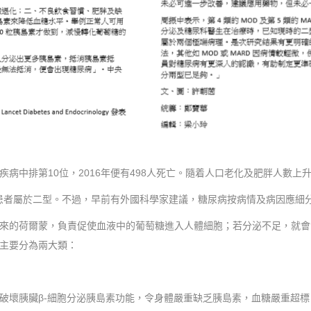
病中排第10位，2016年便有498人死亡。隨着人口老化及肥胖人數上
患者屬於二型。不過，早前有外國科學家建議，糖尿病按病情及病因應細
來的荷爾蒙，負責促使血液中的葡萄糖進入人體細胞；若分泌不足，就會
主要分為兩大類：
破壞胰臟β-細胞分泌胰島素功能，令身體嚴重缺乏胰島素，血糖嚴重超