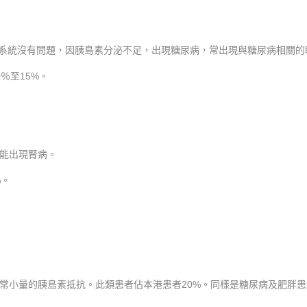
免疫系統沒有問題，因胰島素分泌不足，出現糖尿病，常出現與糖尿病相關的
％至15%。
能出現腎病。
%。
常小量的胰島素抵抗。此類患者佔本港患者20%。同樣是糖尿病及肥胖