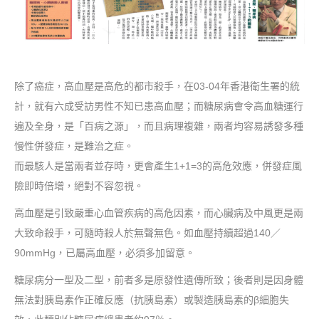
除了癌症，高血壓是高危的都市殺手，在03-04年香港衛生署的統
計，就有六成受訪男性不知已患高血壓；而糖尿病會令高血糖運行
遍及全身，是「百病之源」，而且病理複雜，兩者均容易誘發多種
慢性併發症，是難治之症。
而最駭人是當兩者並存時，更會產生1+1=3的高危效應，併發症風
險即時倍增，絕對不容忽視。
高血壓是引致嚴重心血管疾病的高危因素，而心臟病及中風更是兩
大致命殺手，可隨時殺人於無聲無色。如血壓持續超過140／
90mmHg，已屬高血壓，必須多加留意。
糖尿病分一型及二型，前者多是原發性遺傳所致；後者則是因身體
無法對胰島素作正確反應（抗胰島素）或製造胰島素的β細胞失