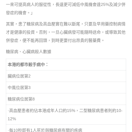
一來可提高病人的服從性，長遠更可減低中風機會達25%及減少併
發症的機會。」
其實，患了糖尿病及高血壓實在難以斷尾，只要及早用藥控制病情
才是健康的投資。否則，一旦心臟病發可能隨時送命，或導致其他
併發症，便不能再回頭，到時更要付出昂貴的醫藥費。
糖尿病、心臟病殺人數據
本港的都市殺手病中：
臟病位居第2
中風位居第3
糖尿病位居第8
·高血壓患者約佔本港成年人口約15%，二型糖尿病患者則約10-
12%
·每10秒即有1人死於與糖尿病有關的疾病