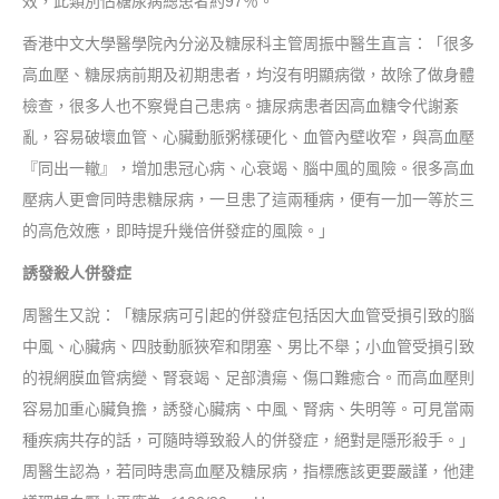
效，此類別佔糖尿病總患者約97％。
香港中文大學醫學院內分泌及糖尿科主管周振中醫生直言：「很多
高血壓、糖尿病前期及初期患者，均沒有明顯病徵，故除了做身體
檢查，很多人也不察覺自己患病。搪尿病患者因高血糖令代謝紊
亂，容易破壞血管、心臟動脈粥樣硬化、血管內壁收窄，與高血壓
『同出一轍』，增加患冠心病、心衰竭、腦中風的風險。很多高血
壓病人更會同時患糖尿病，一旦患了這兩種病，便有一加一等於三
的高危效應，即時提升幾倍併發症的風險。」
誘發殺人併發症
周醫生又說：「糖尿病可引起的併發症包括因大血管受損引致的腦
中風、心臟病、四肢動脈狹窄和閉塞、男比不舉；小血管受損引致
的視網膜血管病變、腎衰竭、足部潰瘍、傷口難癒合。而高血壓則
容易加重心臟負擔，誘發心臟病、中風、腎病、失明等。可見當兩
種疾病共存的話，可隨時導致殺人的併發症，絕對是隱形殺手。」
周醫生認為，若同時患高血壓及糖尿病，指標應該更要嚴謹，他建