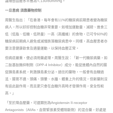
議理想血壓水平應為＜130/80mmHg。
一旦患病 須靠藥物控制
周醫生指出：「在香港，每年會有11%的糖尿病前期患者變為糖尿
病人，所以好好控制血糖非常重要，如增加運動量、減磅、進食三
低（低脂、低糖、低熱量）一高（高纖維）的食物，已可令60%的
糖尿病前期病人避免或減慢跌落糖尿病患中。同樣，高血壓患者亦
要注意健康飲食及適量運動，以保持血壓正常。
但病症嚴重，便必須用藥處理。周醫生說：「新一代糖尿病藥，如
二肽基肽酶抑制劑（DPP-4 Inhibitor）成分，能促進體內自然的腸
促胰島素系統，刺激胰島素分泌。過往的藥物，一般會有血糖過
泜、腸胃不適、頭痛、頭暈、水腫、體重上升的情況，但新藥則沒
有這此副作用，而且更只會在血糖升高時才發揮作用，安全性較
高。」
「至於降血壓藥，可選類別為Angiotensin II-receptor
Antagonists（AIIAs，血管緊張素受體阻斷劑）的混合藥，好處是