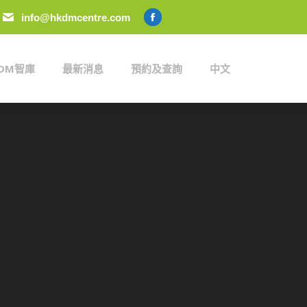
info@hkdmcentre.com
KDM智庫
最新消息
預約及查詢
中文
Facebook
page
opens
KDM智庫
最新消息
預約及查詢
中文
in
new
window