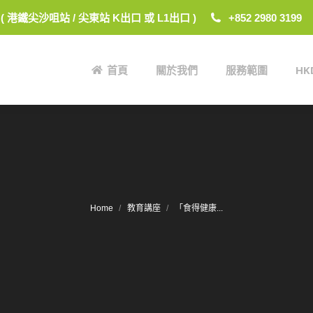
 ( 港鐵尖沙咀站 / 尖東站 K出口 或 L1出口 )
+852 2980 3199
首頁
關於我們
服務範圍
H
首頁
關於我們
服務範圍
H
Home
教育講座
「食得健康...
You are here: