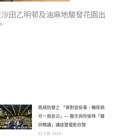
在沙田乙明邨及油麻地駿發花園出
。
既病防變之 「做對這些事，糖尿病
可一病息災」— 醫生與你係咪「雞
同鴨講」講座暨電影欣賞
21 7 月, 2019