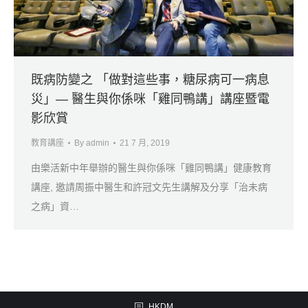
既病防變之 「做對這些事，糖尿病可一病息
災」— 醫生與你係咪「雞同鴨講」講座暨電
影欣賞
教育講座
By
admin
21 7 月, 2019
由樂活新中年舉辦的醫生與你係咪「雞同鴨講」健康教育
講座, 邀請周振中醫生和許冠文先生講解及分享「治未病
之病」資…
HKDM