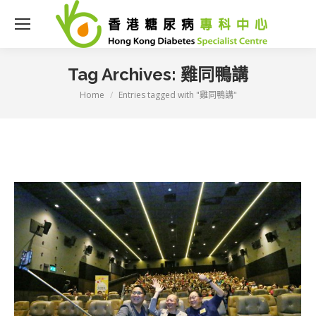
Tag Archives:
雞同鴨講
Home
Entries tagged with "雞同鴨講"
You are here: