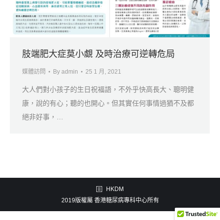
肢端肥大症莫小覷 及時治療可逆轉危局
媒體訪問
By
admin
25 1 月, 2021
大人們對小孩子的生日祝福語，不外乎快高長大、聰明健
康，說的有心；聽的也開心。但其實任何事情過猶不及都
絕非好事，…
HKDM
2019版權屬 香港糖尿病專科中心所有