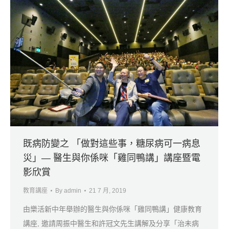
既病防變之 「做對這些事，糖尿病可一病息
災」— 醫生與你係咪「雞同鴨講」講座暨電
影欣賞
教育講座
By
admin
21 7 月, 2019
由樂活新中年舉辦的醫生與你係咪「雞同鴨講」健康教育
講座, 邀請周振中醫生和許冠文先生講解及分享「治未病