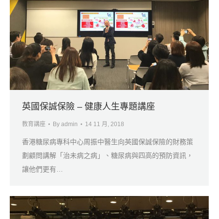
英國保誠保險 – 健康人生專題講座
教育講座
By
admin
14 11 月, 2018
香港糖尿病專科中心周振中醫生向英國保誠保險的財務策
劃顧問講解「治未病之病」、糖尿病與四高的預防資訊，
讓他們更有…