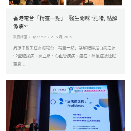
香港電台「精靈一點」- 醫生開咪 “肥啫, 點解
係病?”
教育講座
By
admin
21 5 月, 2019
周振中醫生在香港電台「精靈一點」講解肥胖是百病之源
: 2型糖尿病、高血壓、心血管疾病、癌症、痛風症及睡眠
窒息…